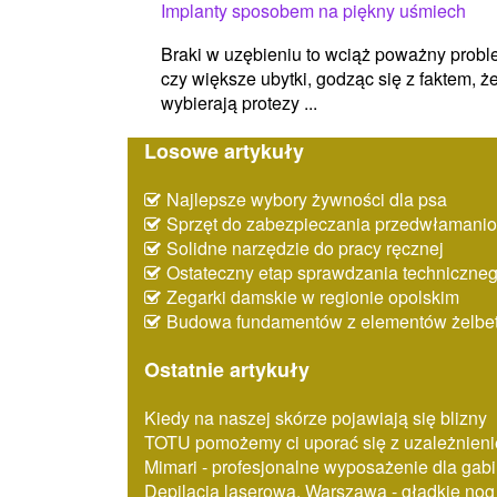
Implanty sposobem na piękny uśmiech
Braki w uzębieniu to wciąż poważny probl
czy większe ubytki, godząc się z faktem, 
wybierają protezy ...
Losowe artykuły
Najlepsze wybory żywności dla psa
Sprzęt do zabezpieczania przedwłaman
Solidne narzędzie do pracy ręcznej
Ostateczny etap sprawdzania techniczne
Zegarki damskie w regionie opolskim
Budowa fundamentów z elementów żelbe
Ostatnie artykuły
Kiedy na naszej skórze pojawiają się blizny
TOTU pomożemy ci uporać się z uzależnien
Mimari - profesjonalne wyposażenie dla ga
Depilacja laserowa, Warszawa - gładkie nog 