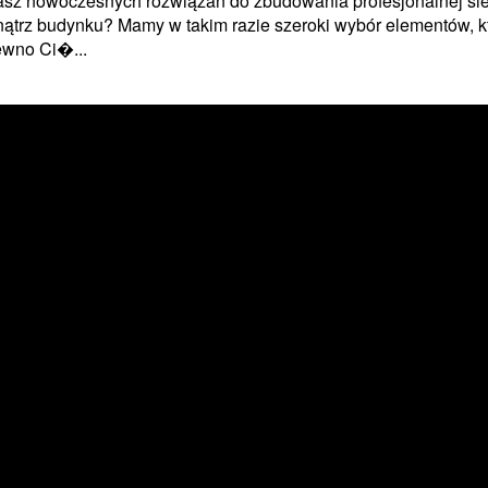
sz nowoczesnych rozwiązań do zbudowania profesjonalnej sie
trz budynku? Mamy w takim razie szeroki wybór elementów, k
ewno Ci�...