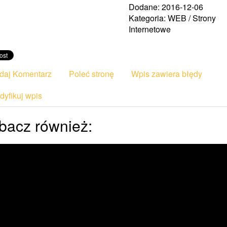
Dodane: 2016-12-06
Kategoria: WEB / Strony
Internetowe
daj Komentarz
Poleć stronę
Wpis zawiera błędy
yfikuj wpis
bacz również: