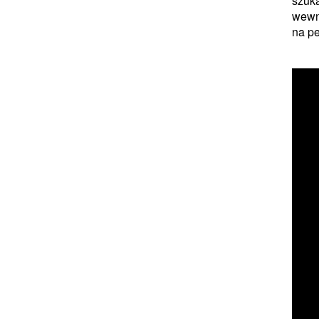
szuka
wewną
na p