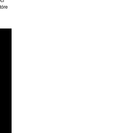
ci
tóre