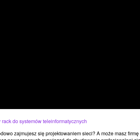
 rack do systemów teleinformatycznych
owo zajmujesz się projektowaniem sieci? A może masz firmę 