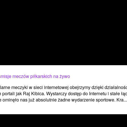
smisje meczów piłkarskich na żywo
arne meczyki w sieci internetowej obejrzymy dzięki działalnośc
h portali jak Raj Kibica. Wystarczy dostęp do Internetu i stałe łą
e ominęło nas już absolutnie żadne wydarzenie sportowe. Kra...