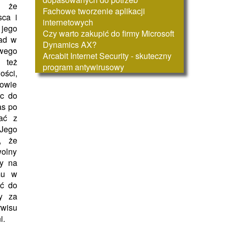
, że
Fachowe tworzenie aplikacji
sca i
internetowych
jego
Czy warto zakupić do firmy Microsoft
ład w
Dynamics AX?
wego
Arcabit Internet Security - skuteczny
 też
program antywirusowy
ości,
kowie
c do
as po
tać z
 Jego
, że
olny
ny na
emu w
eć do
zy za
isu
i.