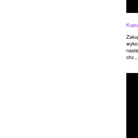
Kupuj
Zakup
wykon
nasta
chc...