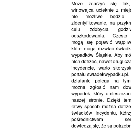
Może zdarzyć się tak
winowajca ucieknie z miej
nie możliwe będzie 
zidentyfikowanie, na przyk
celu zdobycia godzi
odszkodowania. Często
mogą się pojawić wątpliw
które mogą rozwiać świad
wypadków Śląskie. Aby mó
nich dotrzeć, nawet długi cz
incydencie, warto skorzys
portalu swiadekwypadku.pl.
działanie polega na tym
można zgłosić nam dow
wypadek, który umieszcza
naszej stronie. Dzięki t
łatwy sposób można dotrz
świadków incydentu, któr
pośrednictwem serw
dowiedzą się, że są potrzebn