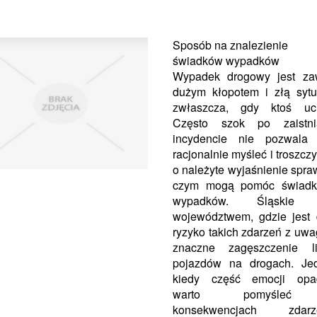
Sposób na znalezienie
świadków wypadków
Wypadek drogowy jest za
dużym kłopotem i złą sytu
zwłaszcza, gdy ktoś ucie
Często szok po zaistni
incydencie nie pozwala
racjonalnie myśleć i troszczy
o należyte wyjaśnienie spra
czym mogą pomóc świadk
wypadków. Śląskie 
województwem, gdzie jest
ryzyko takich zdarzeń z uwa
znaczne zagęszczenie li
pojazdów na drogach. Jed
kiedy część emocji opad
warto pomyśle
konsekwencjach zdarze