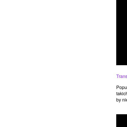
Tran
Popul
takic
by ni