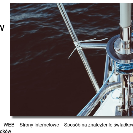
w
»
WEB
»
Strony Internetowe
»
Sposób na znalezienie świadkó
dków