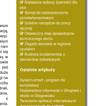
Najlepsze wybory żywności dla
psa
Sprzęt do zabezpieczania
przedwłamaniowym
Solidne narzędzie do pracy
wsze
ręcznej
acją,
Ostateczny etap sprawdzania
rpi.
technicznego domu
ałym
Zegarki damskie w regionie
 nam
opolskim
ć się
Budowa fundamentów z
wy, w
elementów żelbetowych
owie
jest
Ostatnie artykuły
 duże
gi na
System-smart - program do
czby
kompletacji
nak,
Najświeższe informacje z Głogowa i
nie,
okolic w Głogowiaku
ć o
Tworzenie aplikacji internetowych
nia.
dopasowanych do potrzeb