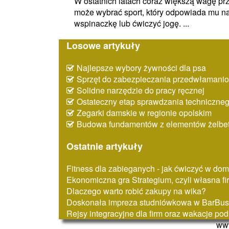
W ostatnich latach coraz większą wagę pr
może wybrać sport, który odpowiada mu na
wspinaczkę lub ćwiczyć jogę. ...
Losowe artykuły
Najlepsze wybory żywności dla psa
Sprzęt do zabezpieczania przedwłaman
Solidne narzędzie do pracy ręcznej
Ostateczny etap sprawdzania techniczne
Zegarki damskie w regionie opolskim
Budowa fundamentów z elementów żelbe
Ostatnie artykuły
Fitness dla zabieganych - jak ćwiczyć w do
Ekonomiczna gra Strategium, czyli własna fi
Dlaczego warto robić zakupy na wika?
Doskonała impreza studniówkowa w BarBus
Rejsy integracyjne dla firm oraz wakacje po
www