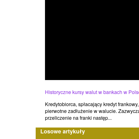
Historyczne kursy walut w bankach w Pols
Kredytobiorca, spłacający kredyt frankowy,
pierwotne zadłużenie w walucie. Zazwycz
przeliczenie na franki następ...
Losowe artykuły