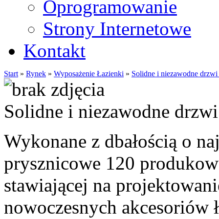
Oprogramowanie
Strony Internetowe
Kontakt
Start
»
Rynek
»
Wyposażenie Łazienki
»
Solidne i niezawodne drzwi
Solidne i niezawodne drzwi
Wykonane z dbałością o naj
prysznicowe 120 produkowa
stawiającej na projektowan
nowoczesnych akcesoriów ł