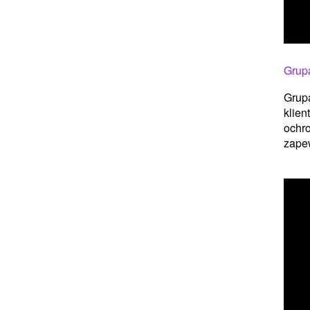
Grupa
Grupa
klien
ochro
zapew