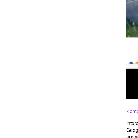
Komp
Inter
Googl
agenc