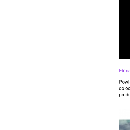
Firma
Powia
do oc
produ