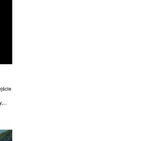
jście
...