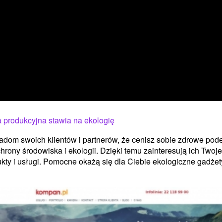
 produkcyjna stawia na ekologię
dom swoich klientów i partnerów, że cenisz sobie zdrowe pode
hrony środowiska i ekologii. Dzięki temu zainteresują ich Twoje
kty i usługi. Pomocne okażą się dla Ciebie ekologiczne gadżety,