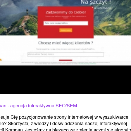
an - agencja interaktywna SEO/SEM
esuje Cię pozycjonowanie strony internetowej w wyszukiwarce
e? Skorzystaj z wiedzy i doświadczenia naszej interaktywnej
ji Kompan. Jesteśmy na bieżąco ze zmieniającymi się algoryt