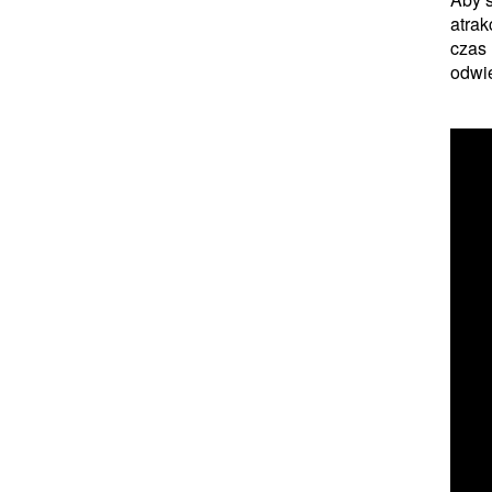
atrak
czas 
odwie