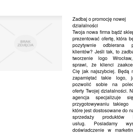
Zadbaj o promocję nowej
działalności
Twoja nowa firma bądź skl
prezentować ofertę, która b
pozytywnie odbierana p
klientów? Jeśli tak, to zadb
tworzenie logo Wrocław
sprawi, że klienci zaakce
Cię jak najszybciej. Będą 
zapamiętać takie logo, j
pozwolić sobie na polec
oferty Twojej działalności. 
agencja specjalizuje s
przygotowywaniu takiego 
które jest dostosowane do n
sprzedaży produktów 
usług. Posiadamy wys
doświadczenie w marketin