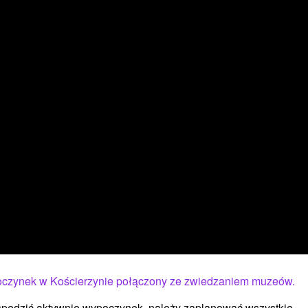
czynek w Kościerzynie połączony ze zwiedzaniem muzeów.
spędzić aktywnie wypoczynek, należy zaplanować wszystkie