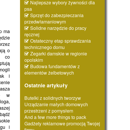
Najlepsze wybory żywności dla
psa
Sprzęt do zabezpieczania
przedwłamaniowym
Solidne narzędzie do pracy
ep ma
ręcznej
ędzie
Ostateczny etap sprawdzania
rzez
technicznego domu
ają o
Zegarki damskie w regionie
, co
opolskim
ptują
Budowa fundamentów z
mogli
elementów żelbetowych
ak i
enie
Ostatnie artykuły
Nasza
ię w
Butelki z solidnych tworzyw
loga,
Urządzanie małych domowych
aszej
przestrzeni z pomysłem
bądź
And a few more things to pack
okie
Gadżety reklamowe promocją Twojej
gu i
firmy