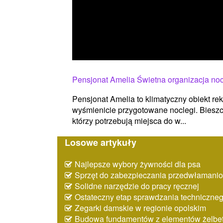
Pensjonat Amelia Świetna organizacja no
Pensjonat Amelia to klimatyczny obiekt re
wyśmienicie przygotowane noclegi. Bieszcz
którzy potrzebują miejsca do w...
Losowe artykuły
Najlepsze wybory żywności dla psa
Sprzęt do zabezpieczania przedwłaman
Solidne narzędzie do pracy ręcznej
Ostateczny etap sprawdzania techniczne
Zegarki damskie w regionie opolskim
Budowa fundamentów z elementów żelbe