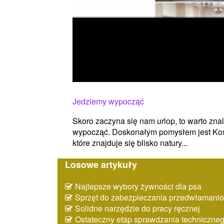
Jedziemy wypocząć
Skoro zaczyna się nam urlop, to warto zna
wypocząć. Doskonałym pomysłem jest Kośc
które znajduje się blisko natury...
Losowe artykuły
Najlepsze wybory żywności dla psa
Sprzęt do zabezpieczania przedwłaman
Solidne narzędzie do pracy ręcznej
Ostateczny etap sprawdzania techniczne