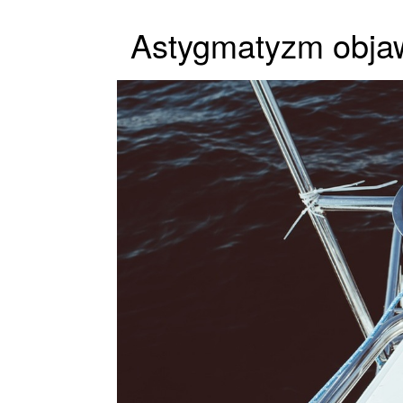
Astygmatyzm objaw