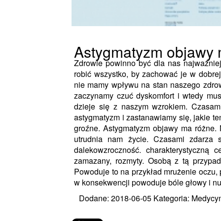
Astygmatyzm objawy m
Zdrowie powinno być dla nas najważnie
robić wszystko, by zachować je w dobrej 
nie mamy wpływu na stan naszego zdrowi
zaczynamy czuć dyskomfort i wtedy musi
dzieje się z naszym wzrokiem. Czasami
astygmatyzm i zastanawiamy się, jakie te
groźne. Astygmatyzm objawy ma różne. Na
utrudnia nam życie. Czasami zdarza s
dalekowzroczność. charakterystyczną c
zamazany, rozmyty. Osobą z tą przypadł
Powoduje to na przykład mrużenie oczu, 
w konsekwencji powoduje bóle głowy i nu
Dodane: 2018-06-05
Kategoria: Medycyn