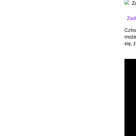
Zadb
Człow
może
się, 