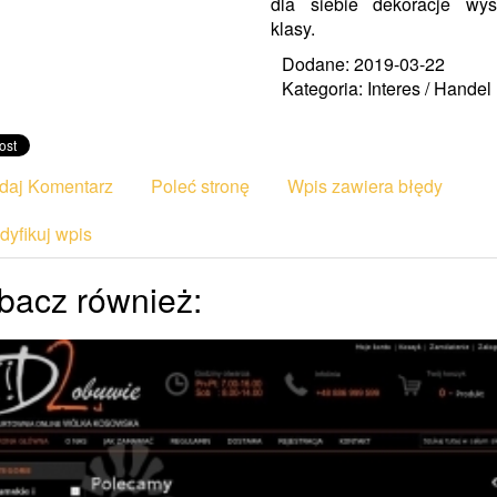
dla siebie dekoracje wys
klasy.
Dodane: 2019-03-22
Kategoria: Interes / Handel
daj Komentarz
Poleć stronę
Wpis zawiera błędy
yfikuj wpis
bacz również: