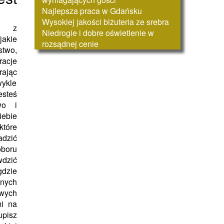
Najlepsza praca w Gdańsku
Wysokiej jakości biżuteria ze srebra
ie z
Niedrogie i dobre oświetlenie w
jakie
rozsądnej cenie
stwo,
racje
rając
ykle
esteś
wo i
ebie
które
adzić
boru
wdzić
gdzie
znych
wych
mi na
upisz