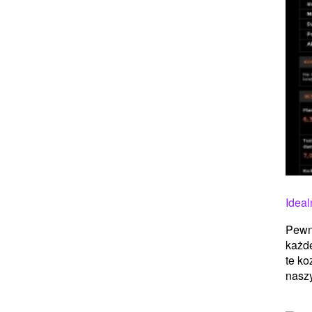
Ideal
Pewni
każde
te ko
naszy