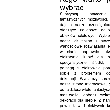
wybrać
Skorzystaj konieczn
fantastycznych możliwości, 
daje ci nasze przedsiębior
oferujące najlepsze deko
obiektów hotelowych. Wybie
nasze skuteczne i niezw
wartościowe rozwiązania j
w stanie naprawdę łat
efektywnie kupić dla si
specjalistyczne środki, 
pomogą ci efektywnie por
sobie z problemem do
dekoracji. Wystarczy spra
naszą stronę internetową, 
odnajdziesz wiele fantastyc
możliwości doboru cieka
dekoracji dla siebie. Z na
pewno łatwo i efektywnie k