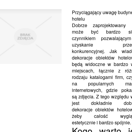
Przyciągający uwagę budyn
hotelu
Dobrze zaprojektowany h
może być bardzo si
czynnikiem pozwalający
uzyskanie przew
konkurencyjnej. Jak wiad
dekoracje obiektów hotel
będą widoczne w bardzo w
miejscach, łącznie z róż
rodzaju katalogami firm, cz
na popularnych map
internetowych, gdzie pok
są zdjęcia. Z tego względu 
jest dokładnie dobi
dekoracje obiektów hotelo
żeby całość wygląd
estetycznie i bardzo spójnie.
Kogo warto j