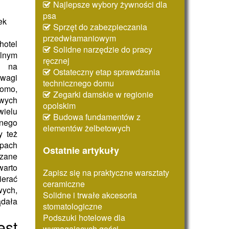
Najlepsze wybory żywności dla
psa
ek
Sprzęt do zabezpieczania
przedwłamaniowym
otel
Solidne narzędzie do pracy
lnym
ręcznej
m na
Ostateczny etap sprawdzania
agi
technicznego domu
omo,
Zegarki damskie w regionie
owych
opolskim
ielu
Budowa fundamentów z
nego
elementów żelbetowych
y też
ach
Ostatnie artykuły
azane
warto
Zapisz się na praktyczne warsztaty
erać
ceramiczne
wych,
Solidne i trwałe akcesoria
ała
stomatologiczne
Podszuki hotelowe dla
est
wymagających gości