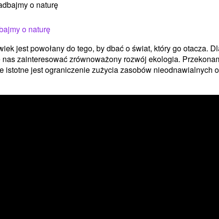
ajmy o naturę
iek jest powołany do tego, by dbać o świat, który go otacza. D
 nas zainteresować zrównoważony rozwój ekologia. Przekona
że istotne jest ograniczenie zużycia zasobów nieodnawialnych or