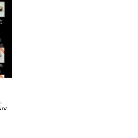
a
ć na