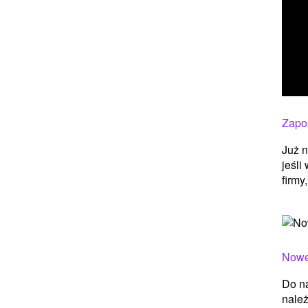
Zapoz
Już n
jeśli
firmy
Nowe
Do na
należ