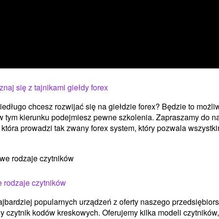
naj się z tajnikami giełdy forex
iedługo chcesz rozwijać się na giełdzie forex? Będzie to możli
 w tym kierunku podejmiesz pewne szkolenia. Zapraszamy do n
, która prowadzi tak zwany forex system, który pozwala wszystki
 rodzaje czytników
jbardziej popularnych urządzeń z oferty naszego przedsiębior
y czytnik kodów kreskowych. Oferujemy kilka modeli czytników,