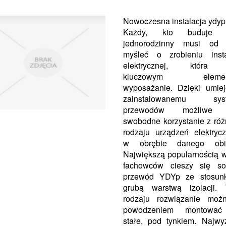
Nowoczesna instalacja ydyp
Każdy, kto buduje 
jednorodzinny musi od 
myśleć o zrobieniu insta
elektrycznej, która 
kluczowym elemen
wyposażanie. Dzięki umiej
zainstalowanemu sys
przewodów możliwe 
swobodne korzystanie z ró
rodzaju urządzeń elektryc
w obrębie danego obie
Największą popularnością 
fachowców cieszy się sol
przewód YDYp ze stosun
grubą warstwą izolacji. 
rodzaju rozwiązanie moż
powodzeniem montowa
stałe, pod tynkiem. Najwy