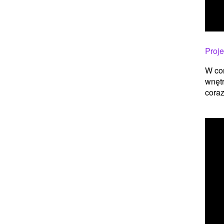
Proje
W cor
wnętr
coraz