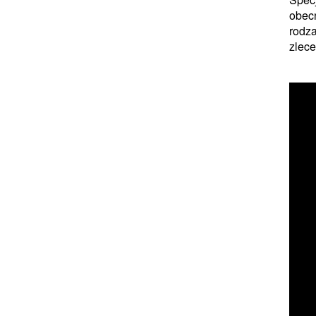
obecn
rodza
zlece