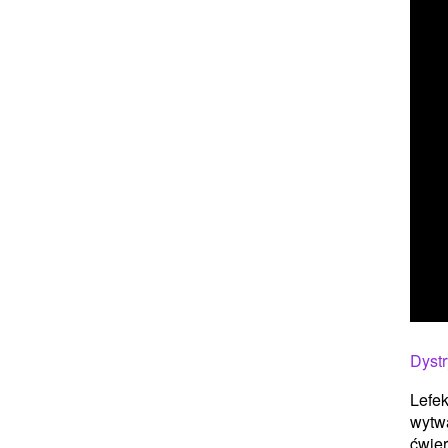
Dyst
Lefek
wytwa
ćwier