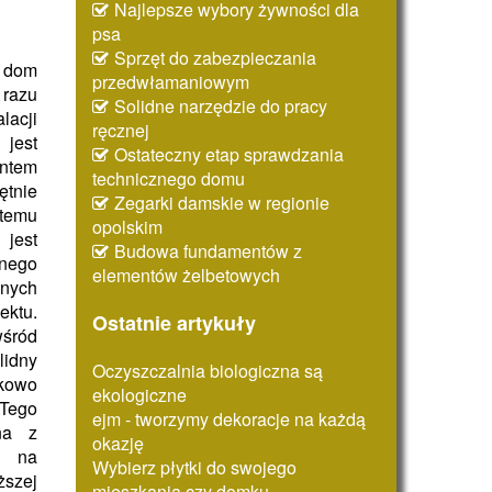
Najlepsze wybory żywności dla
psa
Sprzęt do zabezpieczania
dom
przedwłamaniowym
razu
Solidne narzędzie do pracy
lacji
ręcznej
jest
Ostateczny etap sprawdzania
tem
technicznego domu
ętnie
Zegarki damskie w regionie
temu
opolskim
jest
Budowa fundamentów z
żnego
elementów żelbetowych
znych
ktu.
Ostatnie artykuły
wśród
idny
Oczyszczalnia biologiczna są
kowo
ekologiczne
Tego
ejm - tworzymy dekoracje na każdą
na z
okazję
ć na
Wybierz płytki do swojego
ższej
mieszkania czy domku