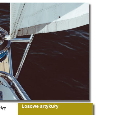
Losowe artykuły
ydyp