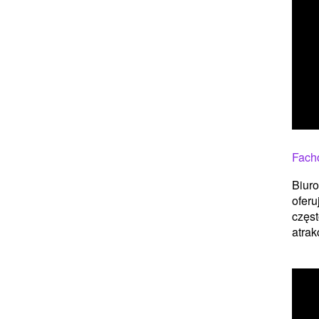
Fach
Biuro
oferu
częst
atrakc