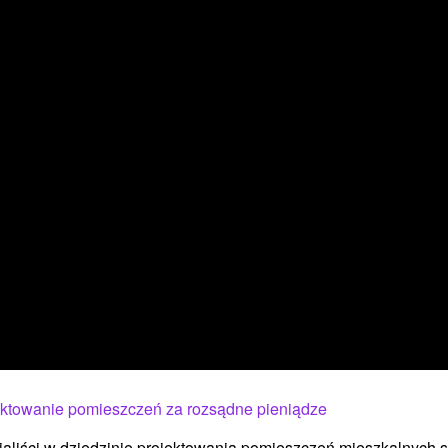
ektowanie pomieszczeń za rozsądne pieniądze
aliści w dziedzinie projektowania pomieszczeń mieszkalnych 