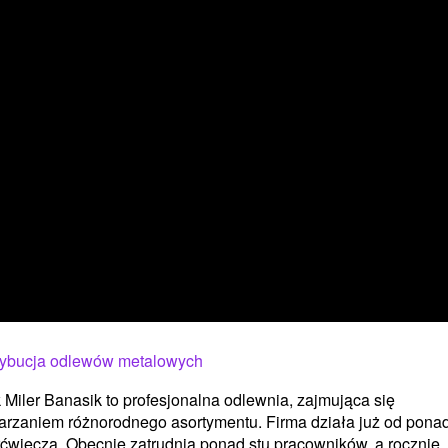
rybucja odlewów metalowych
 Miler Banasik to profesjonalna odlewnia, zajmująca się
rzaniem różnorodnego asortymentu. Firma działa już od pona
ćwiecza. Obecnie zatrudnia ponad stu pracowników, a rocznie