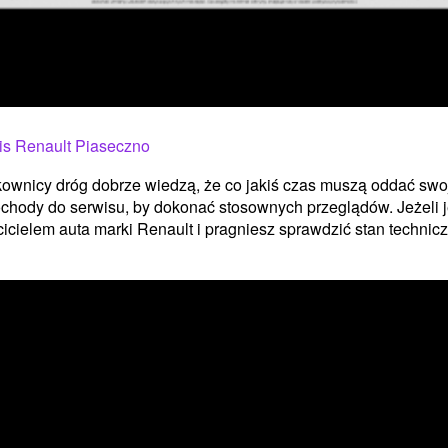
is Renault Piaseczno
ownicy dróg dobrze wiedzą, że co jakiś czas muszą oddać swo
hody do serwisu, by dokonać stosownych przeglądów. Jeżeli j
icielem auta marki Renault i pragniesz sprawdzić stan techniczn