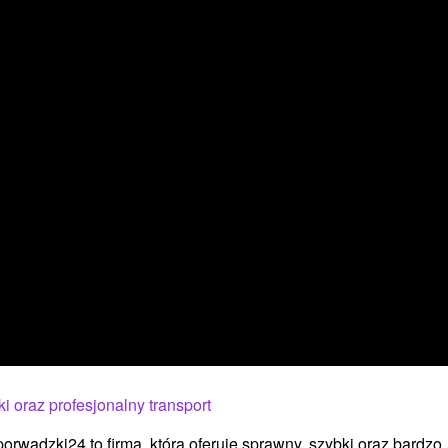
i oraz profesjonalny transport
orwadzki24 to firma, która oferuje sprawny, szybki oraz bardzo