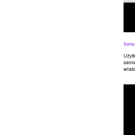
Serw
Użytk
samoc
właśc