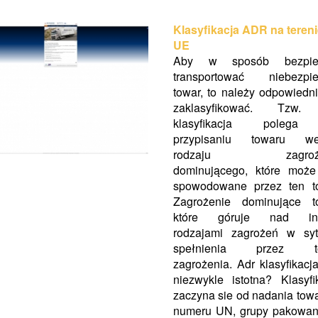
Klasyfikacja ADR na teren
UE
Aby w sposób bezpie
transportować niebezpie
towar, to należy odpowiedn
zaklasyfikować. Tzw.
klasyfikacja poleg
przypisaniu towaru we
rodzaju zagroże
dominującego, które może
spowodowane przez ten to
Zagrożenie dominujące t
które góruje nad in
rodzajami zagrożeń w syt
spełnienia przez t
zagrożenia. Adr klasyfikacja
niezwykle istotna? Klasyfi
zaczyna sie od nadania tow
numeru UN, grupy pakowan