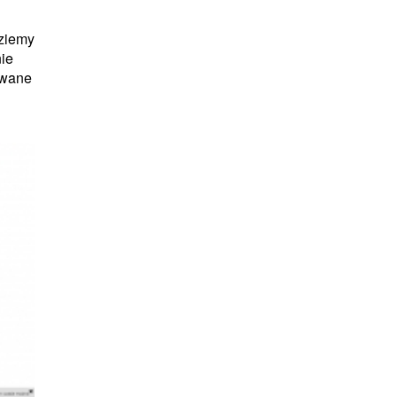
ziemy
ie
ywane