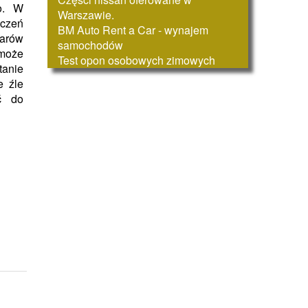
go. W
Warszawie.
czeń
BM Auto Rent a Car - wynajem
rów
samochodów
może
Test opon osobowych zimowych
tanie
e źle
ć do