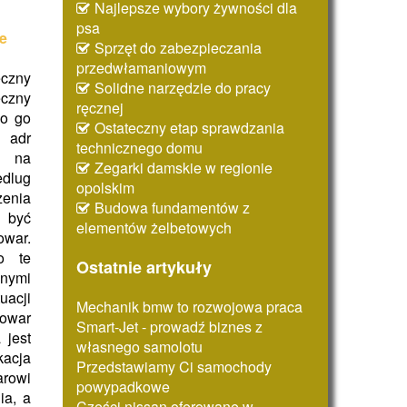
Najlepsze wybory żywności dla
psa
ie
Sprzęt do zabezpieczania
przedwłamaniowym
czny
Solidne narzędzie do pracy
czny
ręcznej
io go
Ostateczny etap sprawdzania
 adr
technicznego domu
a na
Zegarki damskie w regionie
dlug
opolskim
nia
Budowa fundamentów z
 być
elementów żelbetowych
war.
o te
Ostatnie artykuły
nymi
uacji
Mechanik bmw to rozwojowa praca
owar
Smart-Jet - prowadź biznes z
 jest
własnego samolotu
kacja
Przedstawiamy Ci samochody
arowi
powypadkowe
ia, a
Części nissan oferowane w