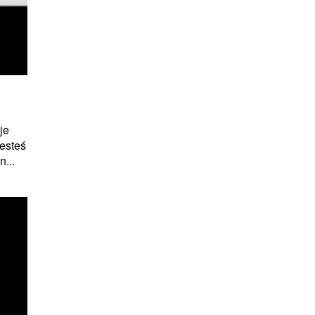
je
esteś
...