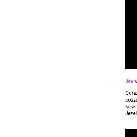
Jka 
Cora
poszu
kuszą
Jeżel