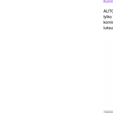
Komi
AUTO
tylko
komi
luksu