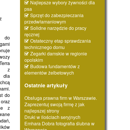
Najlepsze wybory żywności dla
psa
Sprzęt do zabezpieczania
z
przedwłamaniowym
Solidne narzędzie do pracy
ręcznej
y do
Ostateczny etap sprawdzania
gami
technicznego domu
onuje
Zegarki damskie w regionie
wozy
opolskim
erra
Budowa fundamentów z
a z
elementów żelbetowych
 dla
chcą
Ostatnie artykuły
nami.
st do
Obsługa prawna firm w Warszawie.
oraz
Zaprezentuj swoją firmę z jak
ne z
najlepszej strony
wane
Druki w ilościach seryjnych
adań,
Emhara Dobra fotografia ślubna w
ników
Warszawie