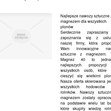
Najlepsze nawozy sztuczne 
magnezem dla wszystkich
plonów
Serdecznie zapraszam
zapoznania się z usłu
naszej firmy, która prop
Wam innowacyjne na
sztuczne z magnezem. T
Magnez 40 to jedn
najlepszych propozycji
wszystkich osób, które 
cieszyć się wielkimi plo
Nasza oferta skierowana je
wszystkich hodowców 
rolników. Nawozy sztucz
magnezem zostały opraco
na podstawie wielu lat b
które skupiły wiedzę rol