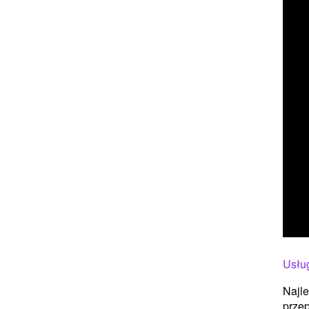
Usłu
Najle
prze