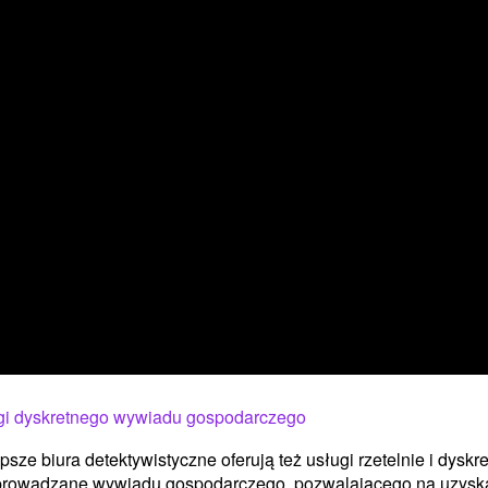
gi dyskretnego wywiadu gospodarczego
psze biura detektywistyczne oferują też usługi rzetelnie i dyskre
prowadzane wywiadu gospodarczego, pozwalającego na uzysk