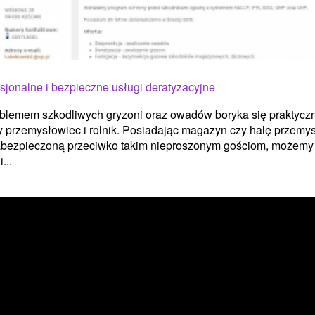
sjonalne i bezpieczne usługi deratyzacyjne
blemem szkodliwych gryzoni oraz owadów boryka się praktycz
 przemysłowiec i rolnik. Posiadając magazyn czy halę przemy
abezpieczoną przeciwko takim nieproszonym gościom, możemy
...