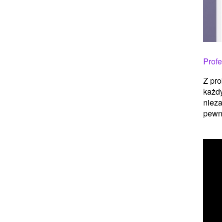
Profe
Z pro
każdy
niez
pewni