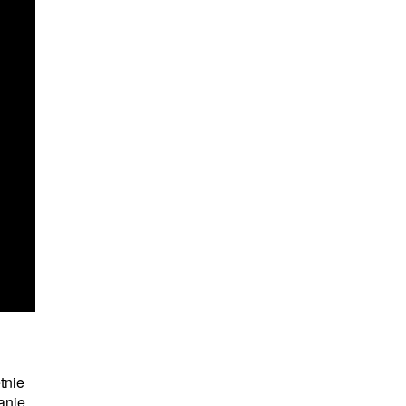
tnie
anie