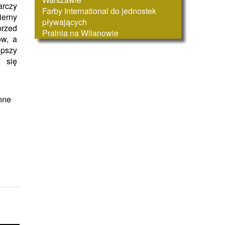
rczy
Farby International do jednostek
ierny
pływających
rzed
Pralnia na Wilanowie
ów, a
epszy
 się
Inne