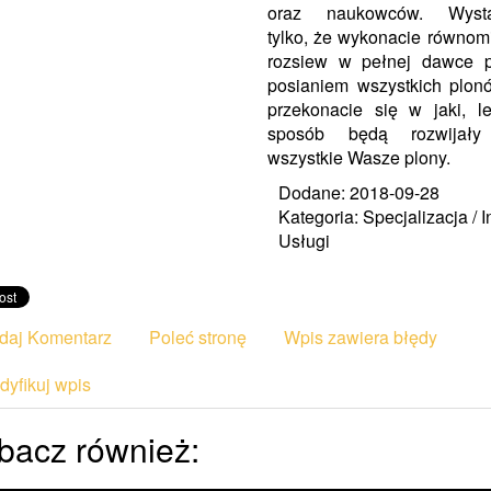
oraz naukowców. Wysta
tylko, że wykonacie równom
rozsiew w pełnej dawce p
posianiem wszystkich plon
przekonacie się w jaki, l
sposób będą rozwijały
wszystkie Wasze plony.
Dodane: 2018-09-28
Kategoria: Specjalizacja / 
Usługi
daj Komentarz
Poleć stronę
Wpis zawiera błędy
yfikuj wpis
bacz również: