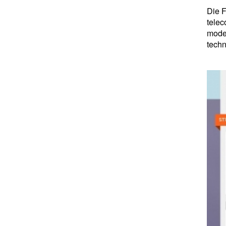
Die F
telec
moder
techn