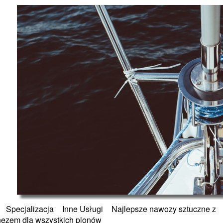
»
Specjalizacja
»
Inne Usługi
»
Najlepsze nawozy sztuczne z
ezem dla wszystkich plonów