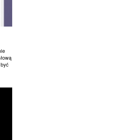
nie
słową
 być