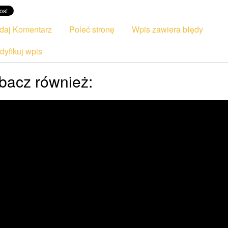
daj Komentarz
Poleć stronę
Wpis zawiera błędy
yfikuj wpis
bacz również: