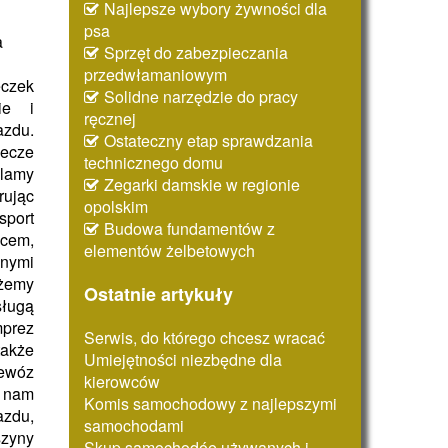
Najlepsze wybory żywności dla
psa
a
Sprzęt do zabezpieczania
przedwłamaniowym
czek
Solidne narzędzie do pracy
ie i
ręcznej
zdu.
Ostateczny etap sprawdzania
ecze
technicznego domu
lamy
Zegarki damskie w regionie
rując
opolskim
sport
Budowa fundamentów z
scem,
elementów żelbetowych
znymi
żemy
Ostatnie artykuły
ługą
prez
Serwis, do którego chcesz wracać
akże
Umiejętności niezbędne dla
zewóz
kierowców
a nam
Komis samochodowy z najlepszymi
zdu,
samochodami
zyny
Skup samochodóe używanych i