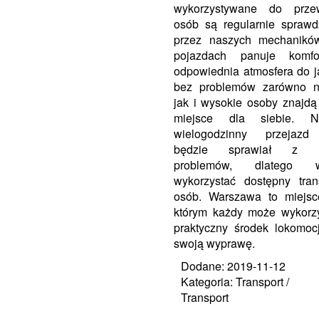
wykorzystywane do prze
osób są regularnie spraw
przez naszych mechanikó
pojazdach panuje komfo
odpowiednia atmosfera do j
bez problemów zarówno ni
jak i wysokie osoby znajdą 
miejsce dla siebie. N
wielogodzinny przejazd
będzie sprawiał z 
problemów, dlatego w
wykorzystać dostępny tran
osób. Warszawa to miejsc
którym każdy może wykorz
praktyczny środek lokomoc
swoją wyprawę.
Dodane: 2019-11-12
Kategoria: Transport /
Transport