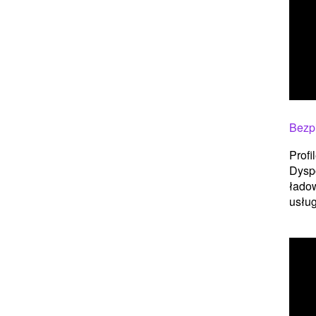
Bezp
Profi
Dysp
ładow
usługi