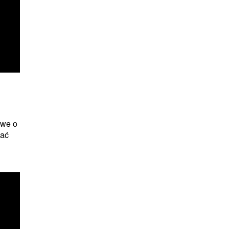
owe o
wać