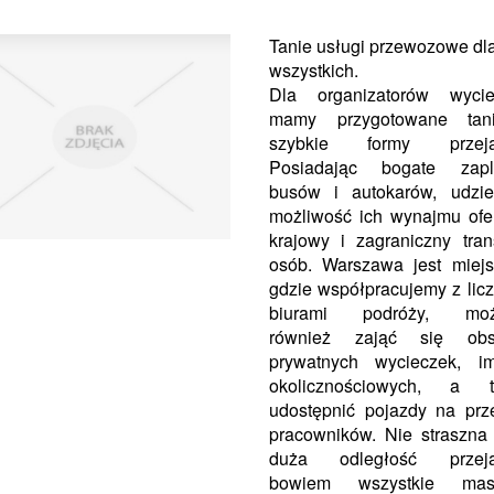
Tanie usługi przewozowe dl
wszystkich.
Dla organizatorów wycie
mamy przygotowane tan
szybkie formy przeja
Posiadając bogate zapl
busów i autokarów, udzie
możliwość ich wynajmu ofe
krajowy i zagraniczny tran
osób. Warszawa jest miej
gdzie współpracujemy z lic
biurami podróży, mo
również zająć się obs
prywatnych wycieczek, im
okolicznościowych, a t
udostępnić pojazdy na pr
pracowników. Nie straszn
duża odległość przeja
bowiem wszystkie mas