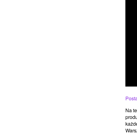
Post
Na te
produ
każde
Warsz