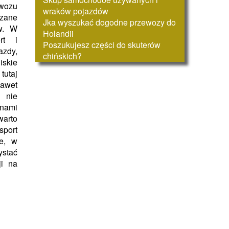
wozu
wraków pojazdów
dzane
Jka wyszukać dogodne przewozy do
w. W
Holandii
rt i
Poszukujesz części do skuterów
azdy,
chińskich?
skie
tutaj
awet
 nie
nami
arto
sport
e, w
ystać
ji na